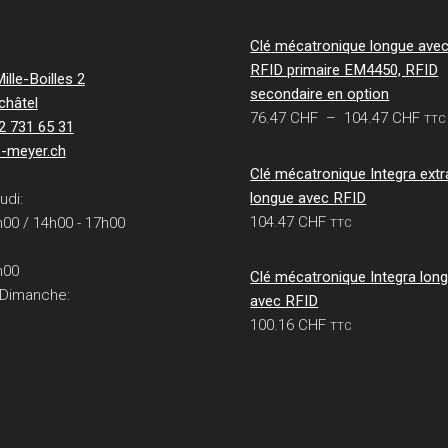
Clé mécatronique longue ave
RFID primaire EM4450, RFID
lle-Boilles 2
secondaire en option
châtel
Pla
76.47
CHF
–
104.47
CHF
TTC
32 731 65 31
de
s-meyer.ch
prix 
Clé mécatronique Integra extr
76.
longue avec RFID
udi:
à
104.47
CHF
h00 / 14h00 - 17h00
TTC
104
h00
Clé mécatronique Integra lon
 Dimanche:
avec RFID
100.16
CHF
TTC