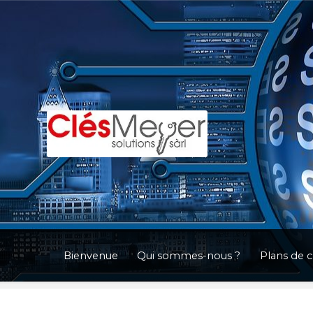
Aller
Aller
à
au
la
contenu
navigation
Bienvenue
Qui sommes-nous ?
Plans de 