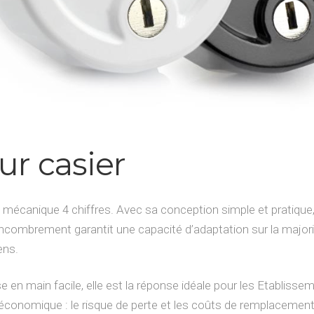
ur casier
e mécanique 4 chiffres. Avec sa conception simple et pratique,
encombrement garantit une capacité d’adaptation sur la majori
ens.
en main facile, elle est la réponse idéale pour les Etablissem
n économique : le risque de perte et les coûts de remplacement