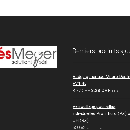
Derniers produits ajo
Badge générique Mifare Desfi
EV1 4k
Le
Le
3.77
CHF
3.23
CHF
TTC
prix
prix
initial
actuel
Verrouillage pour villas
était :
est :
individuelles Profil Euro (PZ) 
3.77 CHF.
3.23 CHF.
CH (RZ)
850.83
CHF
TTC