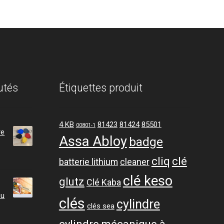
utés
Étiquettes produit
4 KB
81423
81424
85501
00801-1
re
Assa Abloy
badge
cliq
clé
batterie lithium
cleaner
clé keso
glutz
Clé Kaba
ou
clés
cylindre
clés sea