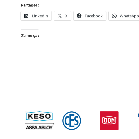
Partager :
LinkedIn
X
Facebook
WhatsAp
J’aime ça :