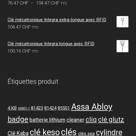
Plage
76.47
CHF
–
104.47
CHF
TTC
de
prix :
Clé mécatronique Integra extra-longue avec RFID
76.47 CHF
104.47
CHF
TTC
à
104.47 CHF
Clé mécatronique Integra longue avec RFID
100.16
CHF
TTC
Étiquettes produit
Assa Abloy
4 KB
81423
81424
85501
00801-1
badge
cliq
clé glutz
batterie lithium
cleaner
clés
clé keso
cylindre
Clé Kaba
clés sea