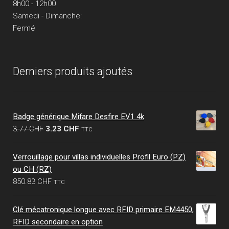
8h00 - 12h00
Samedi - Dimanche:
Fermé
Derniers produits ajoutés
Badge générique Mifare Desfire EV1 4k
Le
Le
3.77
CHF
3.23
CHF
TTC
prix
prix
initial
actuel
Verrouillage pour villas individuelles Profil Euro (PZ)
était :
est :
ou CH (RZ)
3.77 CHF.
3.23 CHF.
850.83
CHF
TTC
Clé mécatronique longue avec RFID primaire EM4450,
RFID secondaire en option