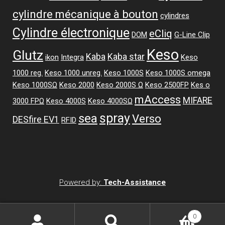
cylindre mécanique à bouton
cylindres
Cylindre électronique
eCliq
DOM
G-Line Clip
Keso
Glutz
Kaba
Kaba star
ikon
Integra
Keso
1000 reg.
Keso 1000 unreg.
Keso 1000S
Keso 1000S omega
Keso 1000SΩ
Keso 2000
Keso 2000S Ω
Keso 2500FP
Kes o
mAccess
MIFARE
3000 FPΩ
Keso 4000S
Keso 4000SΩ
spray
sea
Verso
DESfire EV1
RFID
Powered by:
Tech-Assistance
0