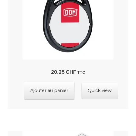
ancien
porte ?
Ouvrir
Boutique
le
menu
Contactez-nous
enfant
20.25
CHF
TTC
Ajouter au panier
Quick view