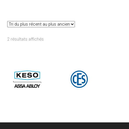
Trié
2 résultats affichés
du
plus
récent
au
plus
ancien