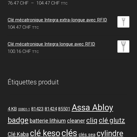
Plage
76.47
CHF
–
104.47
CHF
TTC
de
prix :
Clé mécatronique Integra extra-longue avec RFID
76.47 CHF
104.47
CHF
TTC
à
104.47 CHF
Clé mécatronique Integra longue avec RFID
100.16
CHF
TTC
Étiquettes produit
Assa Abloy
4 KB
81423
81424
85501
00801-1
badge
cliq
clé glutz
batterie lithium
cleaner
clés
clé keso
cylindre
Clé Kaba
clés sea