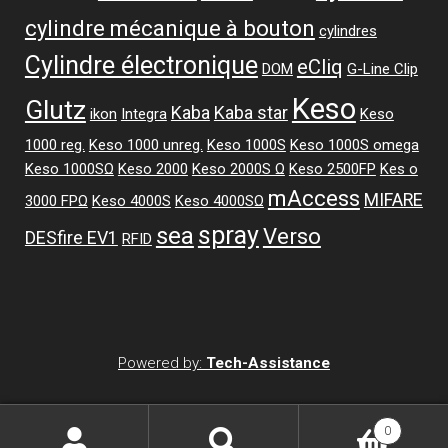
cylindre mécanique à bouton
cylindres
Cylindre électronique
eCliq
DOM
G-Line Clip
Keso
Glutz
Kaba
Kaba star
ikon
Integra
Keso
1000 reg.
Keso 1000 unreg.
Keso 1000S
Keso 1000S omega
Keso 1000SΩ
Keso 2000
Keso 2000S Ω
Keso 2500FP
Kes o
mAccess
MIFARE
3000 FPΩ
Keso 4000S
Keso 4000SΩ
spray
sea
Verso
DESfire EV1
RFID
Powered by:
Tech-Assistance
0