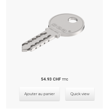
options
peuvent
être
choisies
sur
la
page
du
produit
54.93
CHF
TTC
Ajouter au panier
Quick view