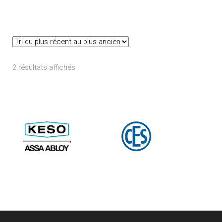
Trié
2 résultats affichés
du
plus
récent
au
plus
ancien