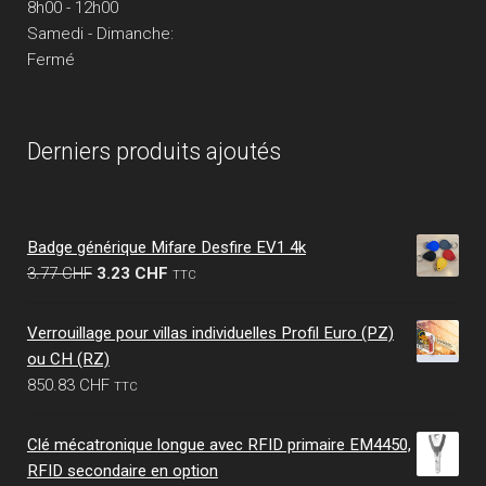
8h00 - 12h00
Samedi - Dimanche:
Fermé
Derniers produits ajoutés
Badge générique Mifare Desfire EV1 4k
Le
Le
3.77
CHF
3.23
CHF
TTC
prix
prix
initial
actuel
Verrouillage pour villas individuelles Profil Euro (PZ)
était :
est :
ou CH (RZ)
3.77 CHF.
3.23 CHF.
850.83
CHF
TTC
Clé mécatronique longue avec RFID primaire EM4450,
RFID secondaire en option