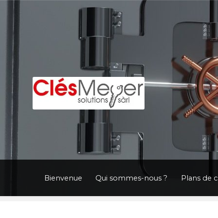
Aller
Aller
à
au
la
contenu
navigation
Bienvenue
Qui sommes-nous ?
Plans de 