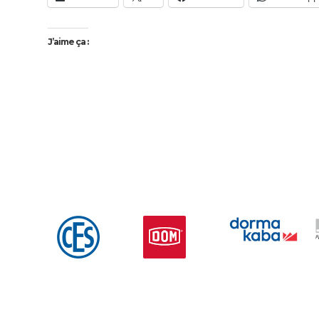
r
n
J’aime ça :
a
t
i
v
e
: