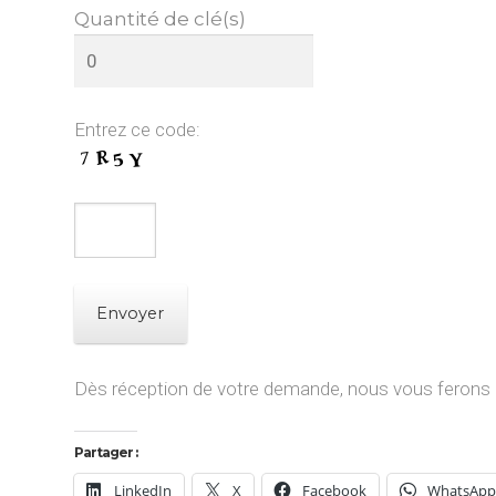
Quantité de clé(s)
Entrez ce code:
A
Dès réception de votre demande, nous vous ferons p
l
t
Partager :
e
LinkedIn
X
Facebook
WhatsAp