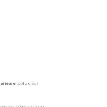
térieure
(côté clés)