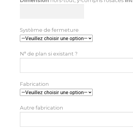
Dimension
hors-tout, y-compris rosaces
Int
Système de fermeture
N° de plan si existant ?
Fabrication
Autre fabrication