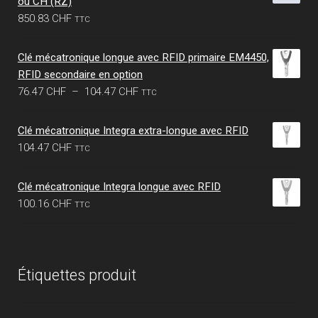
ou CH (RZ)
3.77 CHF.
3.23 CHF.
850.83
CHF
TTC
Clé mécatronique longue avec RFID primaire EM4450,
RFID secondaire en option
Plage
76.47
CHF
–
104.47
CHF
TTC
de
prix :
Clé mécatronique Integra extra-longue avec RFID
76.47 CHF
104.47
CHF
TTC
à
104.47 CHF
Clé mécatronique Integra longue avec RFID
100.16
CHF
TTC
Étiquettes produit