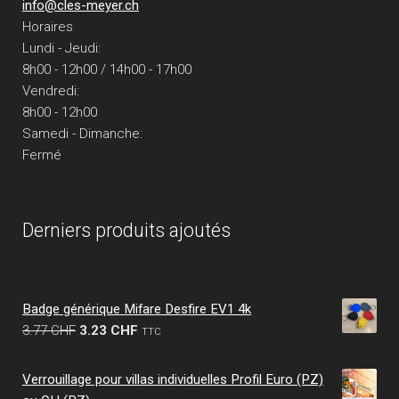
info@cles-meyer.ch
Horaires
Lundi - Jeudi:
8h00 - 12h00 / 14h00 - 17h00
Vendredi:
8h00 - 12h00
Samedi - Dimanche:
Fermé
Derniers produits ajoutés
Badge générique Mifare Desfire EV1 4k
Le
Le
3.77
CHF
3.23
CHF
TTC
prix
prix
initial
actuel
Verrouillage pour villas individuelles Profil Euro (PZ)
était :
est :