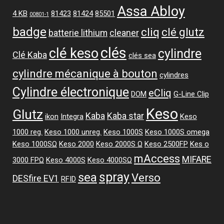
Assa Abloy
4 KB
81423
81424
85501
00801-1
badge
cliq
clé glutz
batterie lithium
cleaner
clés
clé keso
cylindre
Clé Kaba
clés sea
cylindre mécanique à bouton
cylindres
Cylindre électronique
eCliq
DOM
G-Line Clip
Keso
Glutz
Kaba
Kaba star
ikon
Integra
Keso
1000 reg.
Keso 1000 unreg.
Keso 1000S
Keso 1000S omega
Keso 1000SΩ
Keso 2000
Keso 2000S Ω
Keso 2500FP
Kes o
mAccess
MIFARE
3000 FPΩ
Keso 4000S
Keso 4000SΩ
spray
sea
Verso
DESfire EV1
RFID