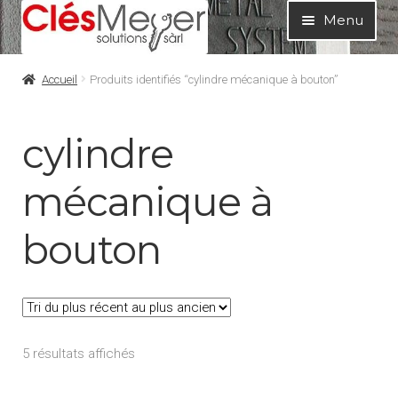
Aller
Aller
Menu
à
au
la
contenu
Bienvenue chez Clés Meyer
Accueil
Produits identifiés “cylindre mécanique à bouton”
navigation
Commandez vos clés en ligne
cylindre
Qui sommes-nous ?
mécanique à
Plans de clés compliqués ?
bouton
Inscription à la lettre de nouvelles
Demande d’offre pour cylindres
Trié
5 résultats affichés
du
Comment mesurer correctement un cylindre de