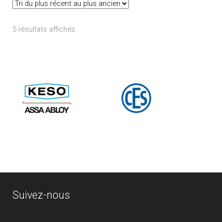
Trié
5 résultats affichés
du
plus
récent
au
plus
ancien
Suivez-nous