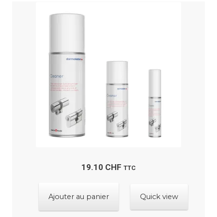
plus
porte ?
récent
au
Ouvrir
Boutique
plus
le
menu
ancien
Contactez-nous
enfant
19.10
CHF
TTC
Ajouter au panier
Quick view