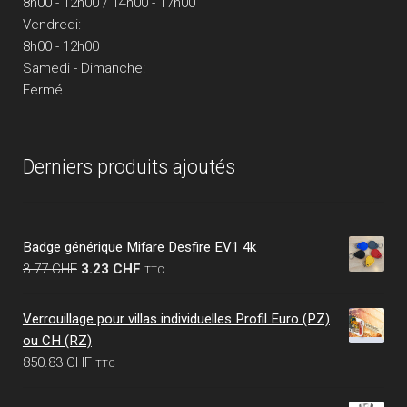
8h00 - 12h00 / 14h00 - 17h00
Vendredi:
8h00 - 12h00
Samedi - Dimanche:
Fermé
Derniers produits ajoutés
Badge générique Mifare Desfire EV1 4k
Le
Le
3.77
CHF
3.23
CHF
TTC
prix
prix
initial
actuel
Verrouillage pour villas individuelles Profil Euro (PZ)
était :
est :
ou CH (RZ)
3.77 CHF.
3.23 CHF.
850.83
CHF
TTC