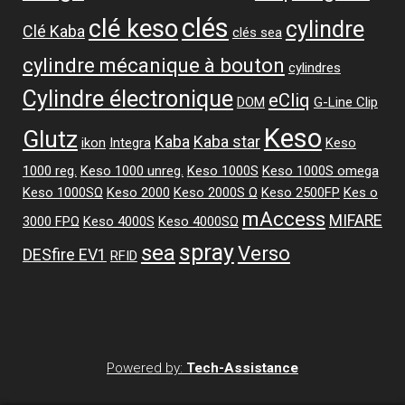
clés
clé keso
cylindre
Clé Kaba
clés sea
cylindre mécanique à bouton
cylindres
Cylindre électronique
eCliq
DOM
G-Line Clip
Keso
Glutz
Kaba
Kaba star
ikon
Integra
Keso
1000 reg.
Keso 1000 unreg.
Keso 1000S
Keso 1000S omega
Keso 1000SΩ
Keso 2000
Keso 2000S Ω
Keso 2500FP
Kes o
mAccess
MIFARE
3000 FPΩ
Keso 4000S
Keso 4000SΩ
spray
sea
Verso
DESfire EV1
RFID
Powered by:
Tech-Assistance