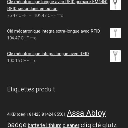
Clé mécatronique longue avec RFID primaire EM4450,
RFID secondaire en option
Plage
76.47
CHF
–
104.47
CHF
TTC
de
prix :
Clé mécatronique Integra extra-longue avec RFID
76.47 CHF
104.47
CHF
TTC
à
104.47 CHF
Clé mécatronique Integra longue avec RFID
100.16
CHF
TTC
Étiquettes produit
Assa Abloy
4 KB
81423
81424
85501
00801-1
badge
cliq
clé glutz
batterie lithium
cleaner