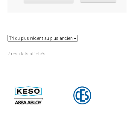
Trié
7 résultats affichés
du
plus
récent
au
plus
ancien