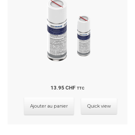
au
porte ?
plus
ancien
Ouvrir
Boutique
le
menu
Contactez-nous
enfant
13.95
CHF
TTC
Ajouter au panier
Quick view