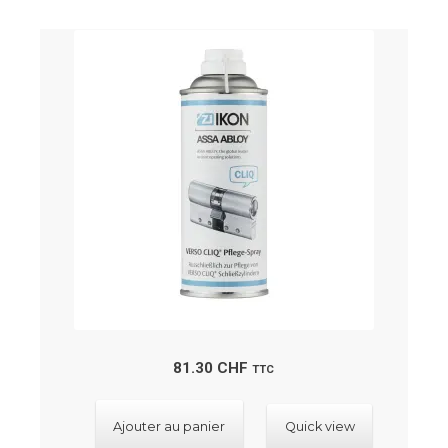
Les
options
peuvent
être
choisies
sur
la
page
du
produit
81.30
CHF
TTC
Ajouter au panier
Quick view