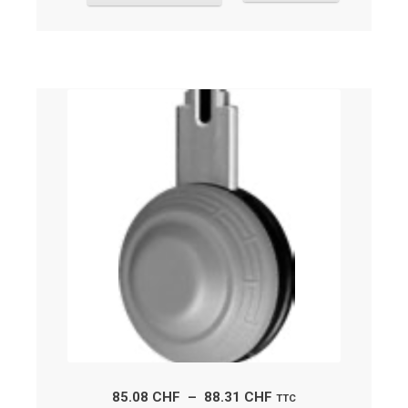
Plage
85.08
CHF
–
88.31
CHF
TTC