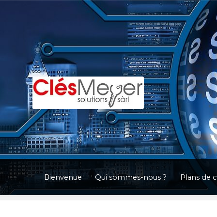
Aller
Aller
à
au
la
contenu
navigation
Bienvenue
Qui sommes-nous ?
Plans de 