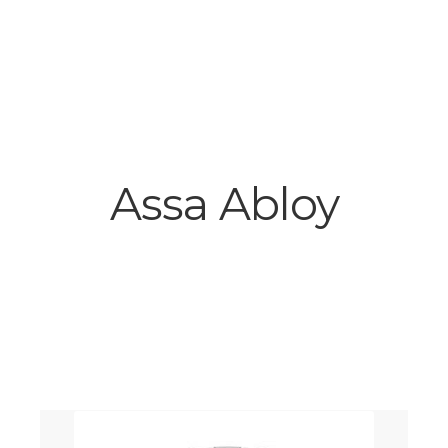
Assa Abloy
Trié
du
plus
récent