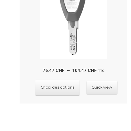
Plage
76.47
CHF
–
104.47
CHF
TTC
de
Ce
prix :
Choix des options
Quick view
produit
76.47 CHF
a
à
plusieurs
104.47 CHF
variations.
Les