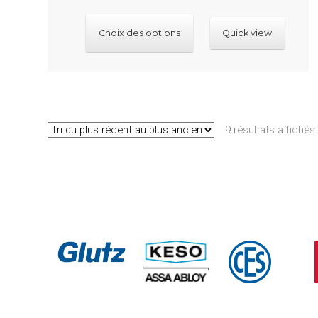
Ce
Choix des options
Quick view
produit
a
plusieurs
variations.
Les
9 résultats affichés
options
peuvent
être
choisies
sur
la
page
du
produit