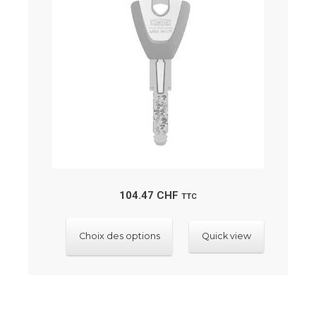
au
plus
ancien
104.47
CHF
TTC
Ce
Choix des options
Quick view
produit
a
plusieurs
variations.