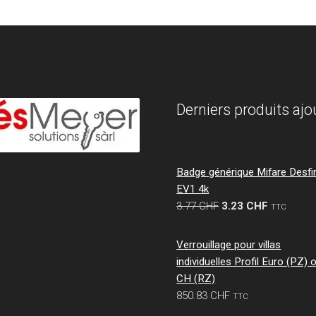
Derniers produits ajo
Badge générique Mifare Desfi
EV1 4k
Le
Le
3.77
CHF
3.23
CHF
TTC
prix
prix
initial
actuel
Verrouillage pour villas
était :
est :
individuelles Profil Euro (PZ) 
3.77 CHF.
3.23 CHF.
CH (RZ)
850.83
CHF
TTC