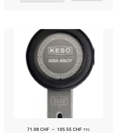
Plage
71.08
CHF
–
105.55
CHF
TTC