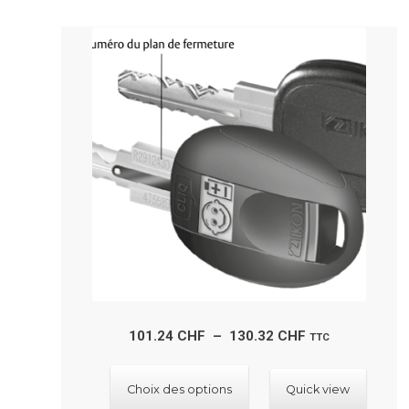
options
peuvent
être
choisies
sur
la
page
du
produit
Plage
101.24
CHF
–
130.32
CHF
TTC
de
Ce
prix :
Choix des options
Quick view
produit