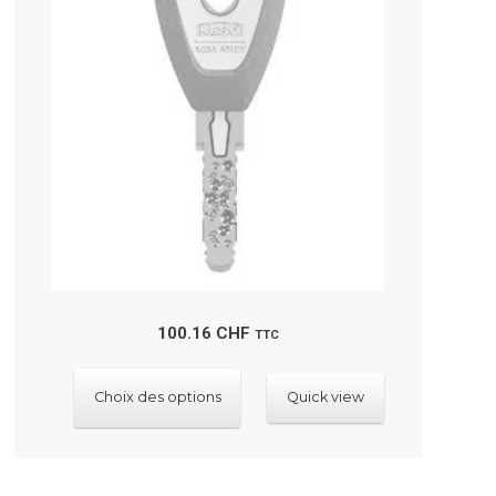
100.16
CHF
TTC
Ce
Choix des options
Quick view
produit
a
plusieurs