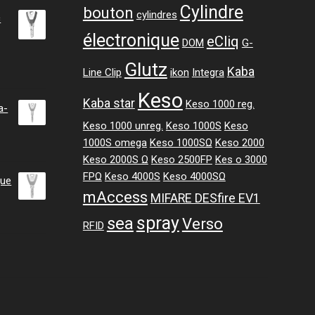
Cylindre
bouton
cylindres
c
électronique
eCliq
DOM
G-
Glutz
ge
Kaba
Line Clip
ikon
Integra
Keso
Kaba star
:
Keso 1000 reg.
a-
47 CHF
Keso 1000 unreg.
Keso 1000S
Keso
1000S omega
Keso 1000SΩ
Keso 2000
.47 CHF
Keso 2000S Ω
Keso 2500FP
Kes o 3000
FPΩ
Keso 4000S
Keso 4000SΩ
gue
mAccess
MIFARE DESfire EV1
spray
sea
Verso
RFID