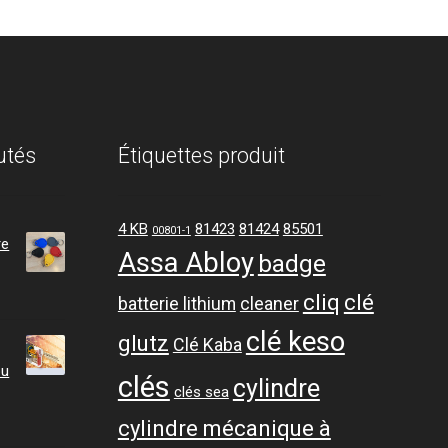
utés
Étiquettes produit
4 KB
81423
81424
85501
00801-1
re
Assa Abloy
badge
cliq
clé
batterie lithium
cleaner
clé keso
glutz
Clé Kaba
ou
clés
cylindre
clés sea
cylindre mécanique à