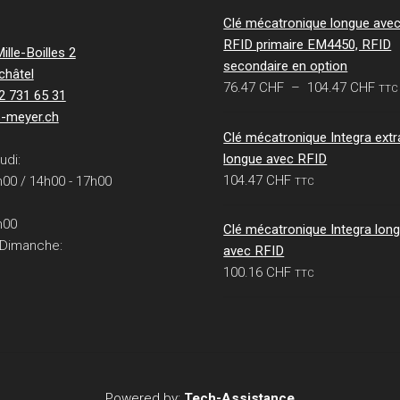
Clé mécatronique longue ave
RFID primaire EM4450, RFID
lle-Boilles 2
secondaire en option
châtel
Pla
76.47
CHF
–
104.47
CHF
TTC
32 731 65 31
de
s-meyer.ch
prix 
Clé mécatronique Integra extr
76.
longue avec RFID
udi:
à
104.47
CHF
h00 / 14h00 - 17h00
TTC
104
h00
Clé mécatronique Integra lon
 Dimanche:
avec RFID
100.16
CHF
TTC
Powered by:
Tech-Assistance