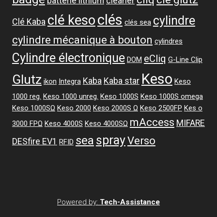
batterie lithium
cleaner
clés
clé keso
cylindre
Clé Kaba
clés sea
cylindre mécanique à bouton
cylindres
Cylindre électronique
eCliq
DOM
G-Line Clip
Keso
Glutz
Kaba
Kaba star
ikon
Integra
Keso
1000 reg.
Keso 1000 unreg.
Keso 1000S
Keso 1000S omega
Keso 1000SΩ
Keso 2000
Keso 2000S Ω
Keso 2500FP
Kes o
mAccess
MIFARE
3000 FPΩ
Keso 4000S
Keso 4000SΩ
spray
sea
Verso
DESfire EV1
RFID
Powered by:
Tech-Assistance