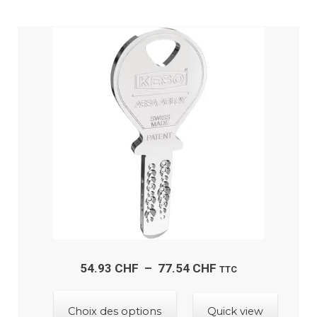
variations.
Les
options
peuvent
être
choisies
sur
la
page
du
produit
Plage
54.93
CHF
–
77.54
CHF
TTC
de
Ce
prix :
Choix des options
Quick view