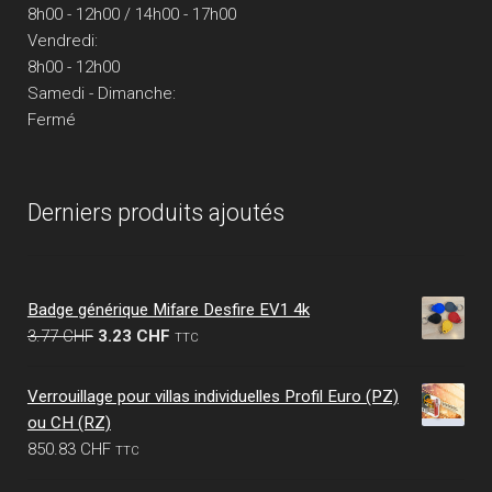
8h00 - 12h00 / 14h00 - 17h00
Vendredi:
8h00 - 12h00
Samedi - Dimanche:
Fermé
Derniers produits ajoutés
Badge générique Mifare Desfire EV1 4k
Le
Le
3.77
CHF
3.23
CHF
TTC
prix
prix
initial
actuel
Verrouillage pour villas individuelles Profil Euro (PZ)
était :
est :
ou CH (RZ)
3.77 CHF.
3.23 CHF.
850.83
CHF
TTC