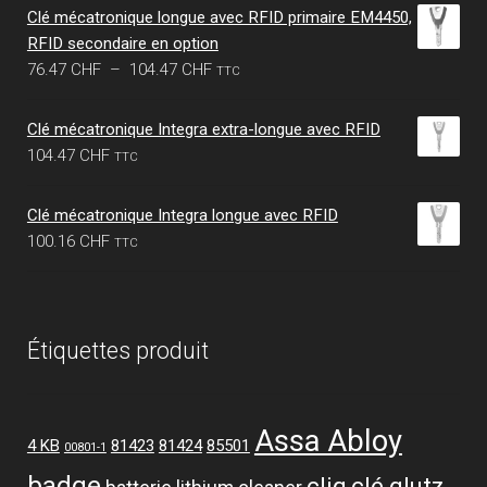
Clé mécatronique longue avec RFID primaire EM4450,
RFID secondaire en option
Plage
76.47
CHF
–
104.47
CHF
TTC
de
prix :
Clé mécatronique Integra extra-longue avec RFID
76.47 CHF
104.47
CHF
TTC
à
104.47 CHF
Clé mécatronique Integra longue avec RFID
100.16
CHF
TTC
Étiquettes produit
Assa Abloy
4 KB
81423
81424
85501
00801-1
badge
cliq
clé glutz