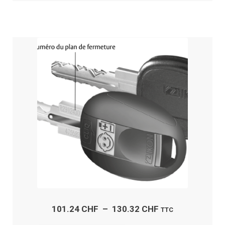
plusieurs
variations.
Les
options
peuvent
être
choisies
sur
la
page
du
produit
Plage
101.24
CHF
–
130.32
CHF
TTC
de