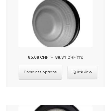
sur
la
page
du
produit
Plage
85.08
CHF
–
88.31
CHF
TTC
de
Ce
prix :
Choix des options
Quick view
produit
85.08 CHF
a
à
plusieurs
88.31 CHF
variations.
Les
options