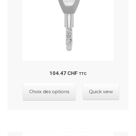
choisies
sur
la
page
du
produit
104.47
CHF
TTC
Ce
Choix des options
Quick view
produit
a
plusieurs
variations.
Les