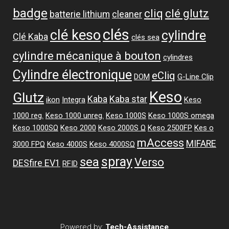
badge
cliq
clé glutz
batterie lithium
cleaner
clés
clé keso
cylindre
Clé Kaba
clés sea
cylindre mécanique à bouton
cylindres
Cylindre électronique
eCliq
DOM
G-Line Clip
Keso
Glutz
Kaba
Kaba star
ikon
Integra
Keso
1000 reg.
Keso 1000 unreg.
Keso 1000S
Keso 1000S omega
Keso 1000SΩ
Keso 2000
Keso 2000S Ω
Keso 2500FP
Kes o
mAccess
MIFARE
3000 FPΩ
Keso 4000S
Keso 4000SΩ
spray
sea
Verso
DESfire EV1
RFID
Powered by:
Tech-Assistance