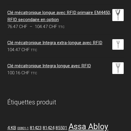
Clé mécatronique longue avec RFID primaire EM4450,
RFID secondaire en option
Plage
76.47
CHF
–
104.47
CHF
TTC
de
prix :
Clé mécatronique Integra extra-longue avec RFID
76.47 CHF
104.47
CHF
TTC
à
104.47 CHF
Clé mécatronique Integra longue avec RFID
100.16
CHF
TTC
Étiquettes produit
Assa Abloy
4 KB
81423
81424
85501
00801-1