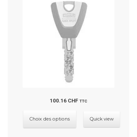
options
peuvent
être
choisies
sur
la
page
du
produit
100.16
CHF
TTC
Ce
Choix des options
Quick view
produit
a