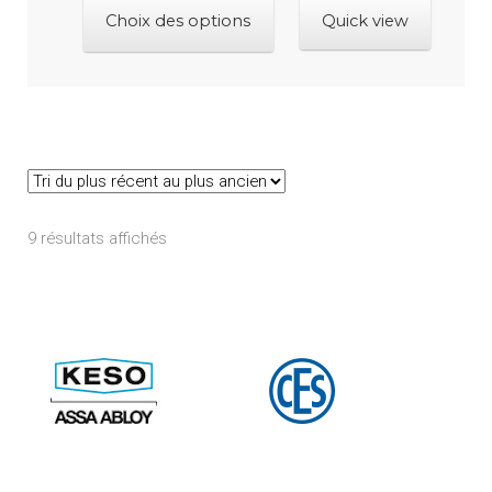
Ce
prix :
Choix des options
Quick view
produit
54.93 CHF
a
à
plusieurs
77.54 CHF
variations.
Les
options
peuvent
Trié
9 résultats affichés
être
du
choisies
plus
sur
récent
la
au
page
plus
du
ancien
produit