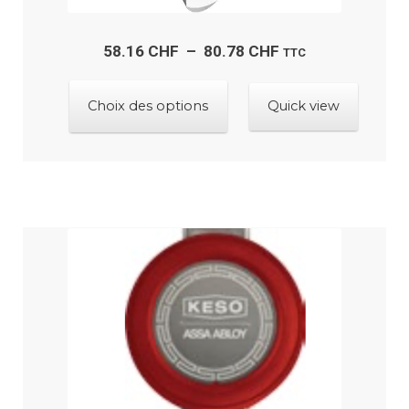
Plage
58.16
CHF
–
80.78
CHF
TTC
de
Ce
prix :
Choix des options
Quick view
produit
58.16 CHF
a
à
plusieurs
80.78 CHF
variations.
Les
options
peuvent
être
choisies
sur
la
page