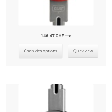
du
produit
146.47
CHF
TTC
Ce
Choix des options
Quick view
produit
a
plusieurs
variations.
Les
options
peuvent
être
choisies