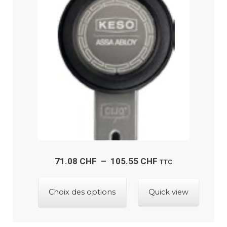
peuvent
être
choisies
sur
la
page
du
produit
Plage
71.08
CHF
–
105.55
CHF
TTC
de
Ce
prix :
Choix des options
Quick view
produit
71.08 CHF
a
à
plusieurs