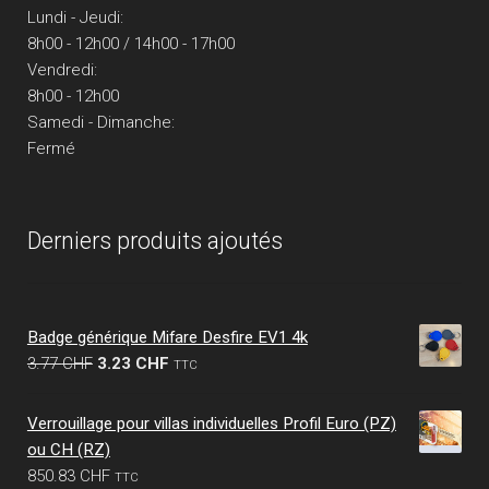
Lundi - Jeudi:
8h00 - 12h00 / 14h00 - 17h00
Vendredi:
8h00 - 12h00
Samedi - Dimanche:
Fermé
Derniers produits ajoutés
Badge générique Mifare Desfire EV1 4k
Le
Le
3.77
CHF
3.23
CHF
TTC
prix
prix
initial
actuel
Verrouillage pour villas individuelles Profil Euro (PZ)
était :
est :
ou CH (RZ)
3.77 CHF.
3.23 CHF.
850.83
CHF
TTC