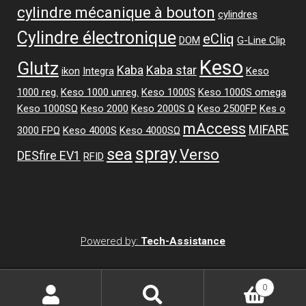
cylindre mécanique à bouton
cylindres
Cylindre électronique
eCliq
DOM
G-Line Clip
Keso
Glutz
Kaba
Kaba star
ikon
Integra
Keso
1000 reg.
Keso 1000 unreg.
Keso 1000S
Keso 1000S omega
Keso 1000SΩ
Keso 2000
Keso 2000S Ω
Keso 2500FP
Kes o
mAccess
MIFARE
3000 FPΩ
Keso 4000S
Keso 4000SΩ
spray
sea
Verso
DESfire EV1
RFID
Powered by:
Tech-Assistance
0