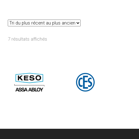
Trié
7 résultats affichés
du
plus
récent
au
plus
ancien