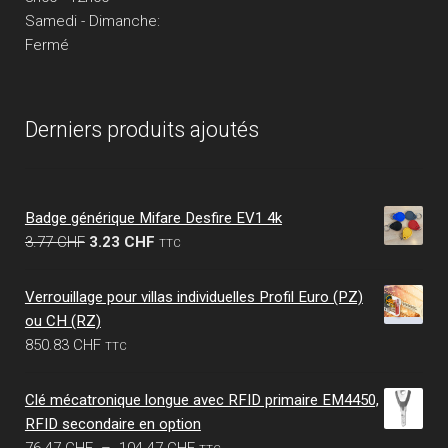
Samedi - Dimanche:
Fermé
Derniers produits ajoutés
Badge générique Mifare Desfire EV1 4k
Le
Le
3.77
CHF
3.23
CHF
TTC
prix
prix
initial
actuel
Verrouillage pour villas individuelles Profil Euro (PZ)
était :
est :
ou CH (RZ)
3.77 CHF.
3.23 CHF.
850.83
CHF
TTC
Clé mécatronique longue avec RFID primaire EM4450,
RFID secondaire en option
Plage
76.47
CHF
–
104.47
CHF