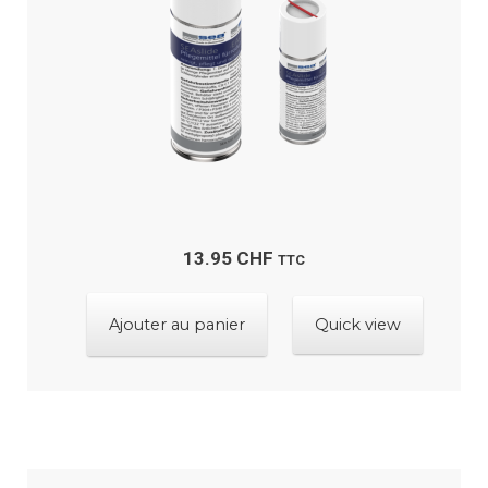
ancien
porte ?
Ouvrir
Boutique
le
menu
Contactez-nous
enfant
13.95
CHF
TTC
Ajouter au panier
Quick view