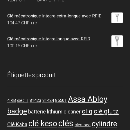
TTC
de
prix :
Clé mécatronique Integra extra-longue avec RFID
76.47 CHF
104.47
CHF
TTC
à
104.47 CHF
Clé mécatronique Integra longue avec RFID
100.16
CHF
TTC
Étiquettes produit
Assa Abloy
4 KB
81423
81424
85501
00801-1
badge
cliq
clé glutz
batterie lithium
cleaner
clés
clé keso
cylindre
Clé Kaba
clés sea