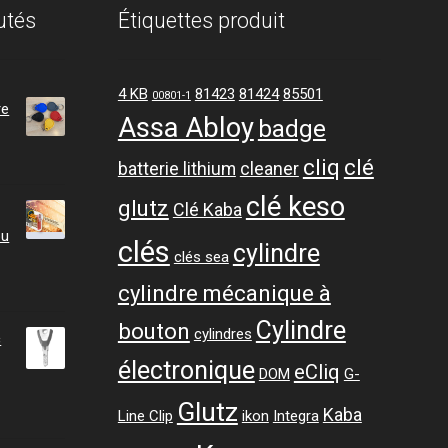
utés
Étiquettes produit
4 KB
81423
81424
85501
00801-1
re
Assa Abloy
badge
cliq
clé
batterie lithium
cleaner
clé keso
glutz
Clé Kaba
ou
clés
cylindre
clés sea
cylindre mécanique à
Cylindre
bouton
cylindres
c
électronique
eCliq
DOM
G-
Glutz
ge
Kaba
Line Clip
ikon
Integra