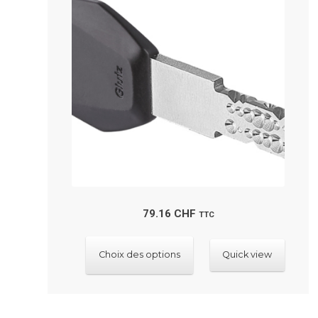
79.16
CHF
TTC
Ce
Choix des options
Quick view
produit
a
plusieurs