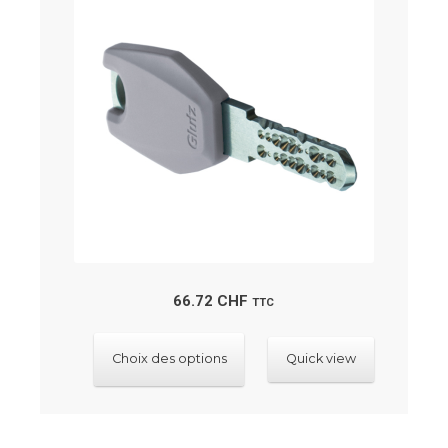
au
plus
ancien
66.72
CHF
TTC
Ce
Choix des options
Quick view
produit
a
plusieurs