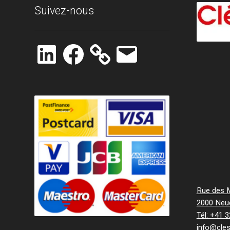
Suivez-nous
LinkedIn
Facebook
E-
mail
Rue des Mi
2000 Neu
Tél: +41 
info@cle