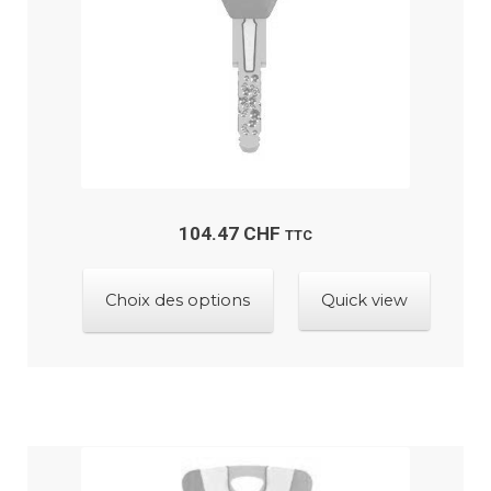
ancien
porte ?
Ouvrir
Boutique
le
menu
Contactez-nous
enfant
104.47
CHF
TTC
Ce
Choix des options
Quick view
produit
a
plusieurs
variations.
Les
options