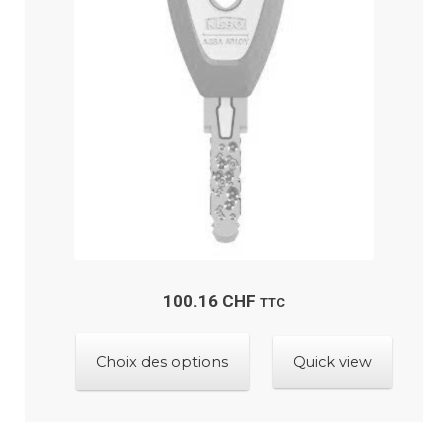
peuvent
être
choisies
sur
la
page
du
produit
100.16
CHF
TTC
Ce
Choix des options
Quick view
produit
a
plusieurs