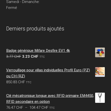
Samedi - Dimanche:
Fermé
Derniers produits ajoutés
Badge générique Mifare Desfire EV1 4k
Le
Le
3.77
CHF
3.23
CHF
TTC
prix
prix
initial
actuel
Verrouillage pour villas individuelles Profil Euro (PZ)
était :
est :
ou CH (RZ)
3.77 CHF.
3.23 CHF.
850.83
CHF
TTC
Clé mécatronique longue avec RFID primaire EM4450,
RFID secondaire en option
Plage
76.47
CHF
–
104.47
CHF
TTC