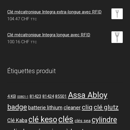
de
prix :
Clé mécatronique Integra extra-longue avec RFID
76.47 CHF
104.47
CHF
TTC
à
104.47 CHF
Clé mécatronique Integra longue avec RFID
100.16
CHF
TTC
Étiquettes produit
Assa Abloy
4 KB
81423
81424
85501
00801-1
badge
cliq
clé glutz
batterie lithium
cleaner
clés
clé keso
cylindre
Clé Kaba
clés sea