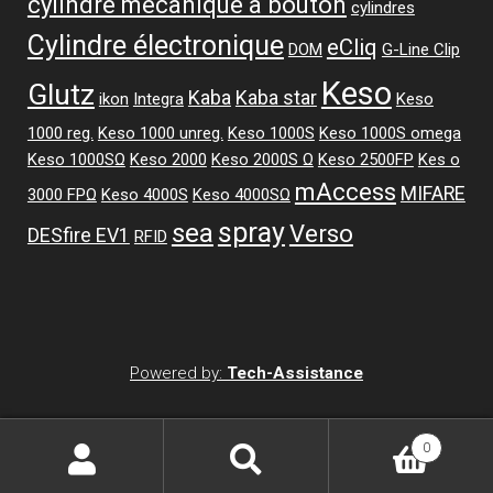
cylindre mécanique à bouton
cylindres
Cylindre électronique
eCliq
DOM
G-Line Clip
Keso
Glutz
Kaba
Kaba star
ikon
Integra
Keso
1000 reg.
Keso 1000 unreg.
Keso 1000S
Keso 1000S omega
Keso 1000SΩ
Keso 2000
Keso 2000S Ω
Keso 2500FP
Kes o
mAccess
MIFARE
3000 FPΩ
Keso 4000S
Keso 4000SΩ
spray
sea
Verso
DESfire EV1
RFID
Powered by:
Tech-Assistance
0