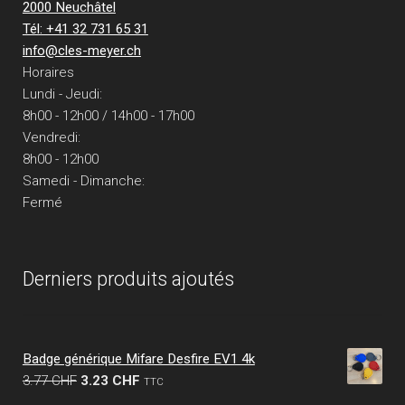
2000 Neuchâtel
Tél: +41 32 731 65 31
info@cles-meyer.ch
Horaires
Lundi - Jeudi:
8h00 - 12h00 / 14h00 - 17h00
Vendredi:
8h00 - 12h00
Samedi - Dimanche:
Fermé
Derniers produits ajoutés
Badge générique Mifare Desfire EV1 4k
Le
Le
3.77
CHF
3.23
CHF
TTC
prix
prix