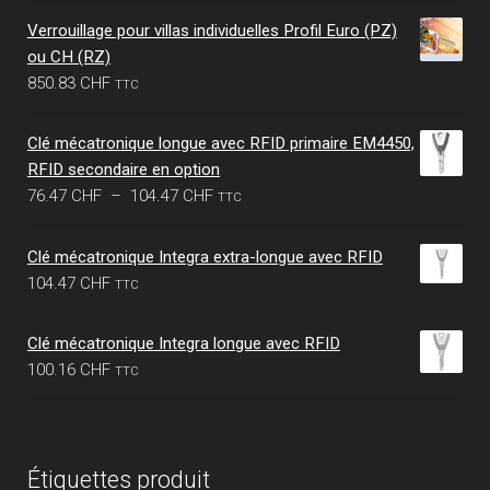
initial
actuel
Verrouillage pour villas individuelles Profil Euro (PZ)
était :
est :
ou CH (RZ)
3.77 CHF.
3.23 CHF.
850.83
CHF
TTC
Clé mécatronique longue avec RFID primaire EM4450,
RFID secondaire en option
Plage
76.47
CHF
–
104.47
CHF
TTC
de
prix :
Clé mécatronique Integra extra-longue avec RFID
76.47 CHF
104.47
CHF
TTC
à
104.47 CHF
Clé mécatronique Integra longue avec RFID
100.16
CHF
TTC
Étiquettes produit