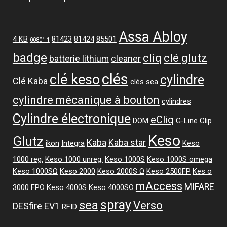
Assa Abloy
4 KB
81423
81424
85501
00801-1
badge
cliq
clé glutz
batterie lithium
cleaner
clés
clé keso
cylindre
Clé Kaba
clés sea
cylindre mécanique à bouton
cylindres
Cylindre électronique
eCliq
DOM
G-Line Clip
Keso
Glutz
Kaba
Kaba star
ikon
Integra
Keso
1000 reg.
Keso 1000 unreg.
Keso 1000S
Keso 1000S omega
Keso 1000SΩ
Keso 2000
Keso 2000S Ω
Keso 2500FP
Kes o
mAccess
MIFARE
3000 FPΩ
Keso 4000S
Keso 4000SΩ
spray
sea
Verso
DESfire EV1
RFID