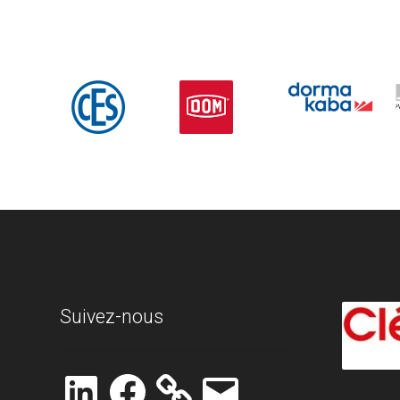
Suivez-nous
LinkedIn
Facebook
E-
mail