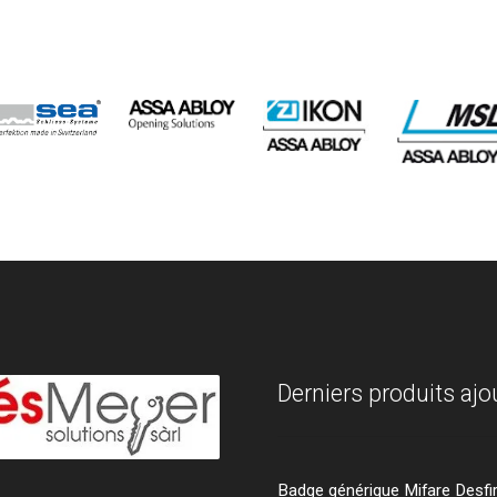
Derniers produits ajo
Badge générique Mifare Desfi