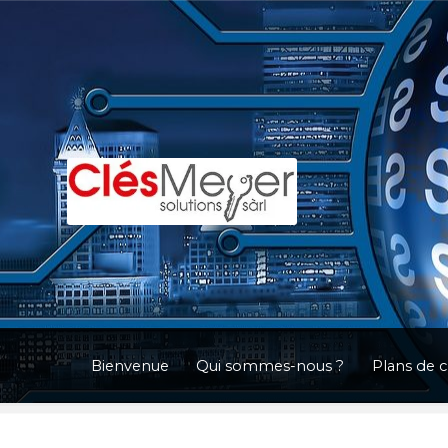
Aller
Aller
à
au
la
contenu
navigation
Bienvenue
Qui sommes-nous ?
Plans de 