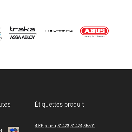
utés
Étiquettes produit
4 KB
81423
81424
85501
00801-1
re