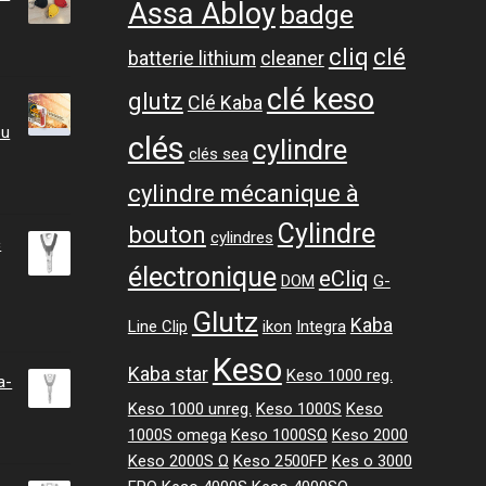
Assa Abloy
badge
cliq
clé
batterie lithium
cleaner
clé keso
glutz
Clé Kaba
ou
clés
cylindre
clés sea
cylindre mécanique à
Cylindre
bouton
cylindres
c
électronique
eCliq
DOM
G-
Glutz
ge
Kaba
Line Clip
ikon
Integra
Keso
Kaba star
:
Keso 1000 reg.
a-
47 CHF
Keso 1000 unreg.
Keso 1000S
Keso
1000S omega
Keso 1000SΩ
Keso 2000
.47 CHF
Keso 2000S Ω
Keso 2500FP
Kes o 3000