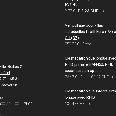
EV1 4k
Le
Le
3.77
CHF
3.23
CHF
TTC
prix
prix
initial
actuel
Verrouillage pour villas
était :
est :
individuelles Profil Euro (PZ) 
3.77 CHF.
3.23 CHF.
CH (RZ)
850.83
CHF
TTC
Clé mécatronique longue ave
RFID primaire EM4450, RFID
lle-Boilles 2
secondaire en option
châtel
Pla
76.47
CHF
–
104.47
CHF
TTC
32 731 65 31
de
s-meyer.ch
prix 
Clé mécatronique Integra extr
76.
longue avec RFID
udi:
à
104.47
CHF
h00 / 14h00 - 17h00
TTC
104