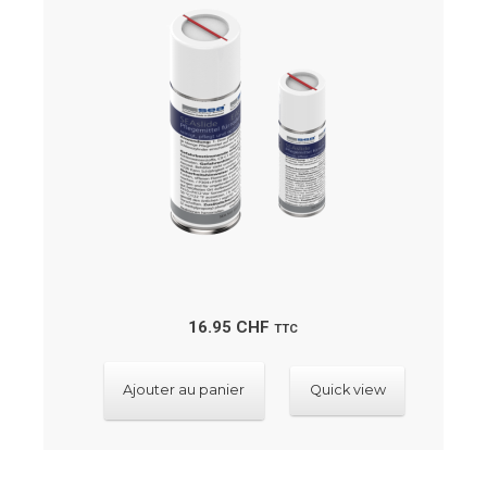
au
plus
ancien
16.95
CHF
TTC
Ajouter au panier
Quick view