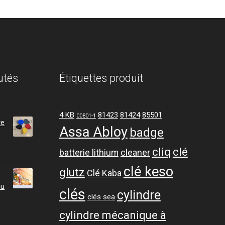
utés
Étiquettes produit
4 KB
81423
81424
85501
00801-1
re
Assa Abloy
badge
cliq
clé
batterie lithium
cleaner
clé keso
glutz
Clé Kaba
ou
clés
cylindre
clés sea
cylindre mécanique à