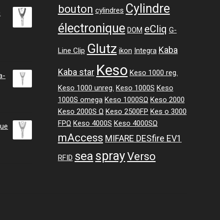
Cylindre
bouton
cylindres
c
électronique
eCliq
DOM
G-
Glutz
ge
Kaba
Line Clip
ikon
Integra
Keso
Kaba star
:
Keso 1000 reg.
a-
47 CHF
Keso 1000 unreg.
Keso 1000S
Keso
1000S omega
Keso 1000SΩ
Keso 2000
.47 CHF
Keso 2000S Ω
Keso 2500FP
Kes o 3000
FPΩ
Keso 4000S
Keso 4000SΩ
gue
mAccess
MIFARE DESfire EV1
spray
sea
Verso
RFID