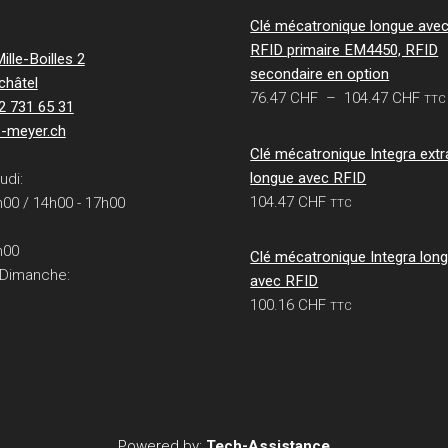
Clé mécatronique longue ave
RFID primaire EM4450, RFID
lle-Boilles 2
secondaire en option
châtel
Pla
76.47
CHF
–
104.47
CHF
TTC
32 731 65 31
de
s-meyer.ch
prix 
Clé mécatronique Integra extr
76.
longue avec RFID
udi:
à
104.47
CHF
h00 / 14h00 - 17h00
TTC
104
h00
Clé mécatronique Integra lon
 Dimanche:
avec RFID
100.16
CHF
TTC
Powered by:
Tech-Assistance