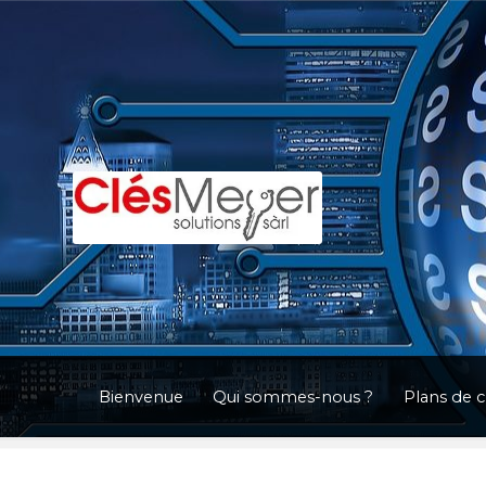
Aller
Aller
à
au
la
contenu
navigation
Bienvenue
Qui sommes-nous ?
Plans de 