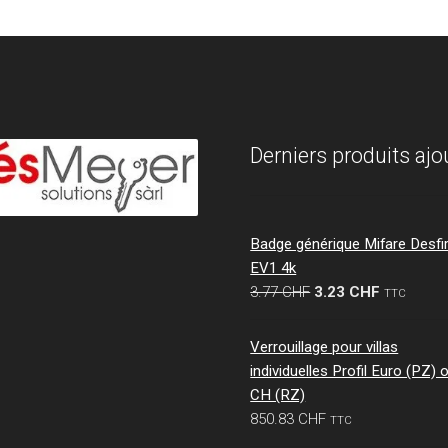
Derniers produits ajo
Badge générique Mifare Desfi
EV1 4k
Le
Le
3.77
CHF
3.23
CHF
TTC
prix
prix
initial
actuel
Verrouillage pour villas
était :
est :
individuelles Profil Euro (PZ) 
3.77 CHF.
3.23 CHF.
CH (RZ)
850.83
CHF
TTC