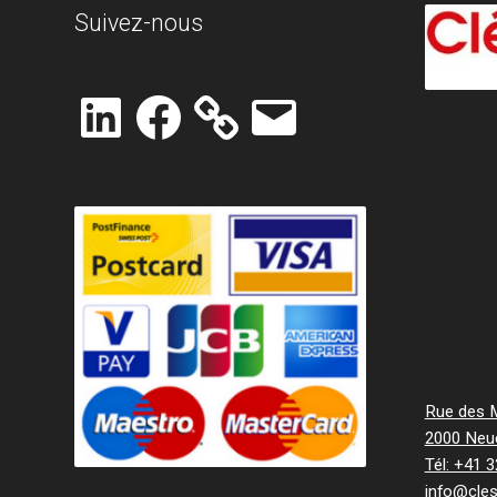
Suivez-nous
LinkedIn
Facebook
E-
mail
Rue des Mi
2000 Neu
Tél: +41 
info@cle