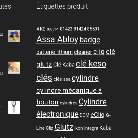
utés
Étiquettes produit
4 KB
81423
81424
85501
00801-1
re
Assa Abloy
badge
cliq
clé
batterie lithium
cleaner
clé keso
glutz
Clé Kaba
ou
clés
cylindre
clés sea
cylindre mécanique à
Cylindre
bouton
cylindres
c
électronique
eCliq
DOM
G-
Glutz
ge
Kaba
Line Clip
ikon
Integra