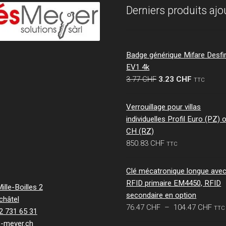
Derniers produits ajo
Badge générique Mifare Desfi
EV1 4k
Le
Le
3.77
CHF
3.23
CHF
TTC
prix
prix
initial
actuel
Verrouillage pour villas
était :
est :
individuelles Profil Euro (PZ) 
3.77 CHF.
3.23 CHF.
CH (RZ)
850.83
CHF
TTC
Clé mécatronique longue ave
RFID primaire EM4450, RFID
lle-Boilles 2
secondaire en option
châtel
Pla
76.47
CHF
–
104.47
CHF
TTC
32 731 65 31
de
s-meyer.ch