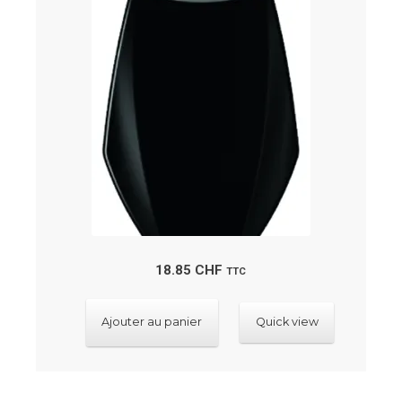
au
plus
ancien
18.85
CHF
TTC
Ajouter au panier
Quick view