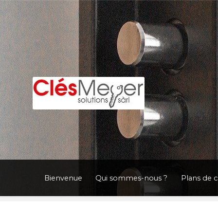
Aller
Aller
à
au
la
contenu
navigation
Bienvenue
Qui sommes-nous ?
Plans de 