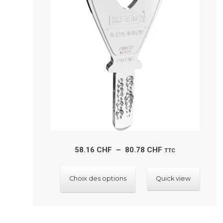
Plage
58.16
CHF
–
80.78
CHF
TTC
de
Ce
prix :
Choix des options
Quick view
produit
58.16 CHF
a
à
plusieurs
80.78 CHF