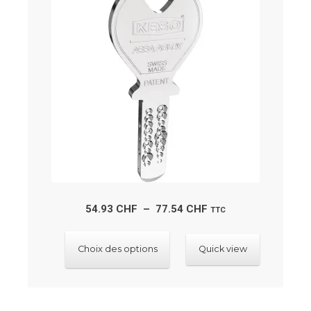
au
plus
ancien
Plage
54.93
CHF
–
77.54
CHF
TTC
de
Ce
prix :
Choix des options
Quick view
produit
54.93 CHF
a
à
plusieurs
77.54 CHF