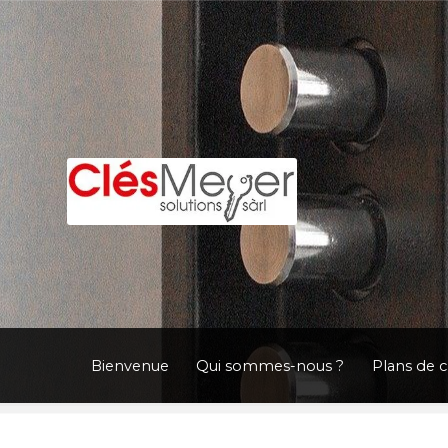
Aller
Aller
à
au
la
contenu
navigation
Bienvenue
Qui sommes-nous ?
Plans de 