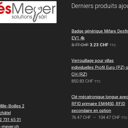
Derniers produits ajo
Badge générique Mifare Desfi
EV1 4k
Le
Le
3.77
CHF
3.23
CHF
TTC
prix
prix
initial
actuel
Verrouillage pour villas
était :
est :
individuelles Profil Euro (PZ) 
3.77 CHF.
3.23 CHF.
CH (RZ)
850.83
CHF
TTC
Clé mécatronique longue ave
RFID primaire EM4450, RFID
lle-Boilles 2
secondaire en option
châtel
Pla
76.47
CHF
–
104.47
CHF
TTC
32 731 65 31
de
s-meyer.ch