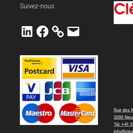
Suivez-nous
LinkedIn
Facebook
E-
mail
Rue des Mi
2000 Neu
Tél: +41 
info@cle