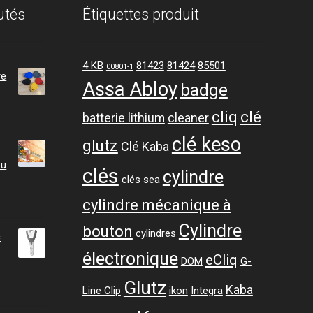
utés
Étiquettes produit
4 KB
81423
81424
85501
00801-1
re
Assa Abloy
badge
cliq
clé
batterie lithium
cleaner
clé keso
glutz
Clé Kaba
ou
clés
cylindre
clés sea
cylindre mécanique à
Cylindre
bouton
cylindres
c
électronique
eCliq
DOM
G-
Glutz
ge
Kaba
Line Clip
ikon
Integra