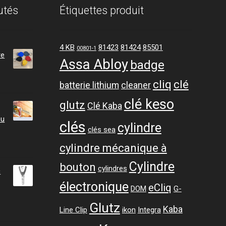
utés
Étiquettes produit
4 KB
81423
81424
85501
00801-1
re
Assa Abloy
badge
cliq
clé
batterie lithium
cleaner
clé keso
glutz
Clé Kaba
ou
clés
cylindre
clés sea
cylindre mécanique à
Cylindre
bouton
cylindres
c
électronique
eCliq
DOM
G-
Glutz
ge
Kaba
Line Clip
ikon
Integra