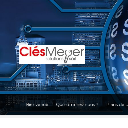
Aller
Aller
à
au
la
contenu
navigation
Bienvenue
Qui sommes-nous ?
Plans de 