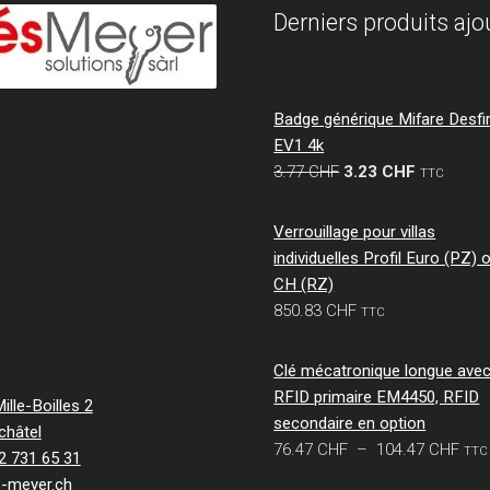
Derniers produits ajo
Badge générique Mifare Desfi
EV1 4k
Le
Le
3.77
CHF
3.23
CHF
TTC
prix
prix
initial
actuel
Verrouillage pour villas
était :
est :
individuelles Profil Euro (PZ) 
3.77 CHF.
3.23 CHF.
CH (RZ)
850.83
CHF
TTC
Clé mécatronique longue ave
RFID primaire EM4450, RFID
lle-Boilles 2
secondaire en option
châtel
Pla
76.47
CHF
–
104.47
CHF
TTC
32 731 65 31
de
s-meyer.ch