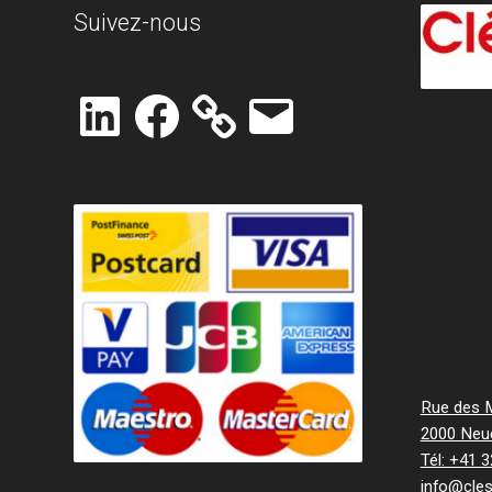
Suivez-nous
LinkedIn
Facebook
E-
mail
Rue des Mi
2000 Neu
Tél: +41 
info@cle