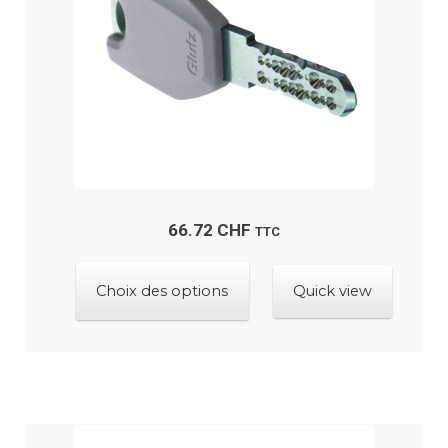
sur
la
page
du
produit
66.72
CHF
TTC
Ce
Choix des options
Quick view
produit
a
plusieurs
variations.
Les
options