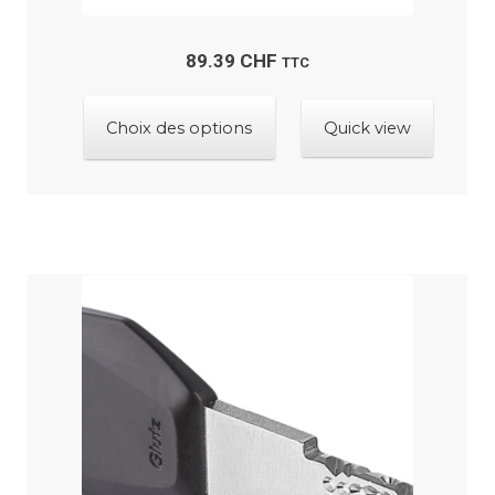
89.39
CHF
TTC
Ce
Choix des options
Quick view
produit
a
plusieurs
variations.
Les
options
peuvent
être
choisies
sur
la
page