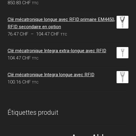
3.77 CHF.
3.23 CHF.
850.83
CHF
TTC
Clé mécatronique longue avec RFID primaire EM4450,
RFID secondaire en option
Plage
76.47
CHF
–
104.47
CHF
TTC
de
prix :
Clé mécatronique Integra extra-longue avec RFID
76.47 CHF
104.47
CHF
TTC
à
104.47 CHF
Clé mécatronique Integra longue avec RFID
100.16
CHF
TTC
Étiquettes produit