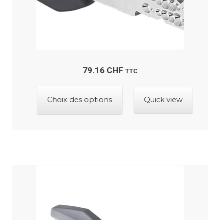
du
produit
79.16
CHF
TTC
Ce
Choix des options
Quick view
produit
a
plusieurs
variations.
Les
options
peuvent
être
choisies