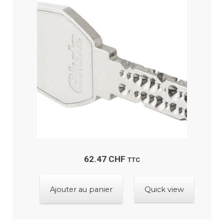
peuvent
être
choisies
sur
la
page
du
produit
62.47
CHF
TTC
Ajouter au panier
Quick view