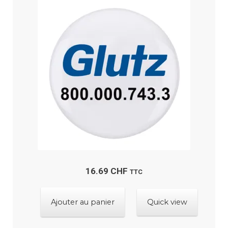
16.69
CHF
TTC
Ajouter au panier
Quick view