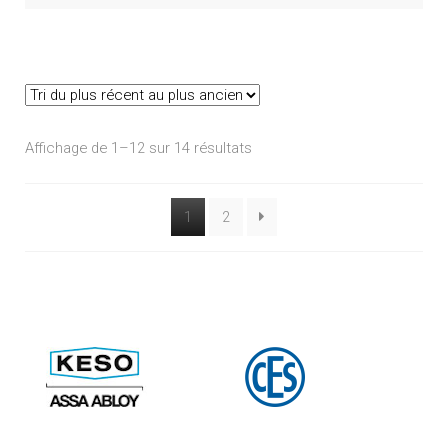
Trié
Affichage de 1–12 sur 14 résultats
du
plus
1
2
récent
au
plus
ancien