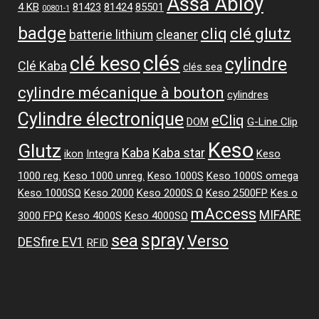
Assa Abloy
4 KB
81423
81424
85501
00801-1
badge
cliq
clé glutz
batterie lithium
cleaner
clés
clé keso
cylindre
Clé Kaba
clés sea
cylindre mécanique à bouton
cylindres
Cylindre électronique
eCliq
DOM
G-Line Clip
Keso
Glutz
Kaba
Kaba star
ikon
Integra
Keso
1000 reg.
Keso 1000 unreg.
Keso 1000S
Keso 1000S omega
Keso 1000SΩ
Keso 2000
Keso 2000S Ω
Keso 2500FP
Kes o
mAccess
MIFARE
3000 FPΩ
Keso 4000S
Keso 4000SΩ
spray
sea
Verso
DESfire EV1
RFID